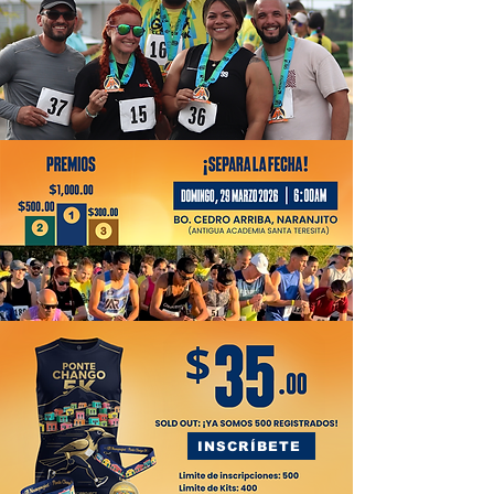
INSCRÍBETE