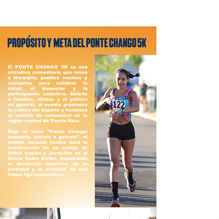
El PONTE CHANGO 5K es una
iniciativa comunitaria que reúne
a Naranjito, pueblos vecinos y
visitantes para celebrar la
salud, el bienestar y la
participación colectiva. Abierto
a familias, atletas y al público
en general, el evento promueve
la cultura del deporte y fortalece
el sentido de comunidad en la
región central de Puerto Rico.
Bajo el lema “Ponte Chango:
camínalo, córrelo o gatealo”, el
evento recauda fondos para la
construcción de un campo de
fútbol seguro y accesible en el
Barrio Cedro Arriba, impulsando
el desarrollo deportivo de la
juventud y la creación de una
futura liga comunitaria.